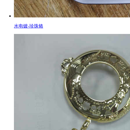
水电镀-珍珠铬