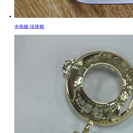
水电镀-珍珠铬