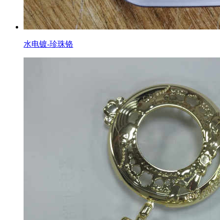
水电镀-珍珠铬