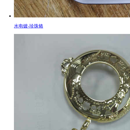
水电镀-珍珠铬