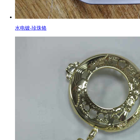
水电镀-珍珠铬