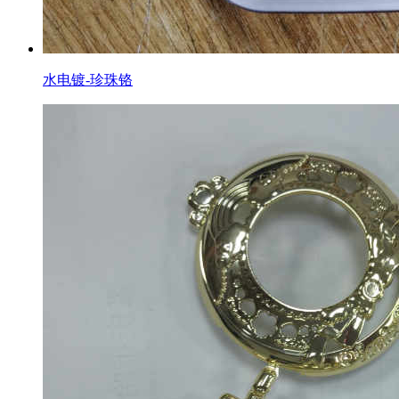
水电镀-珍珠铬