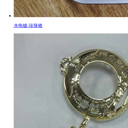
水电镀-珍珠铬