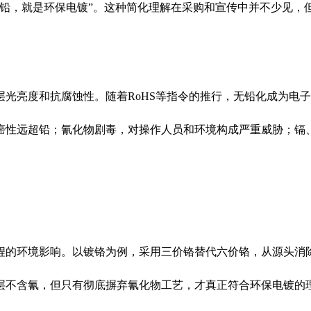
铅，就是环保电镀”。这种简化理解在采购和宣传中并不少见，但
层光亮度和抗腐蚀性。随着RoHS等指令的推行，无铅化成为电
癌性远超铅；氰化物剧毒，对操作人员和环境构成严重威胁；镉
程的环境影响。以镀铬为例，采用三价铬替代六价铬，从源头消
层不含氰，但只有彻底摒弃氰化物工艺，才真正符合环保电镀的