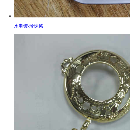
水电镀-珍珠铬