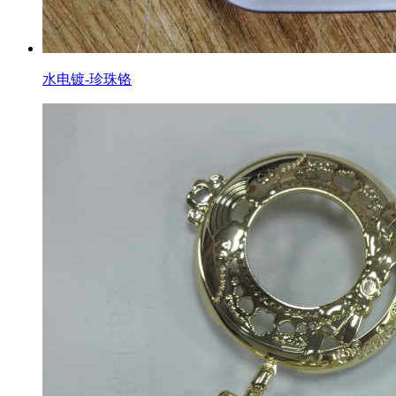
水电镀-珍珠铬