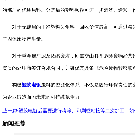
冶炼厂的优质原料。分选后的塑料颗粒可进一步清洗、造粒，
对于
无镀层的干净塑料边角料
，回收价值最高。可通过
粉
了固体废物产生量。
对于
重金属污泥及浓缩废液
，则需交由具备危险废物经营
资质的处理商签订合规合同，并确保其具备《危险废物转移联
构建
塑胶电镀
废料的资源化体系，不仅是履行环保责任的
为企业锻造面向未来的可持续竞争力。
上一篇:
塑胶电镀后需要进行喷涂、印刷或粘接等二次加工，如
新闻推荐