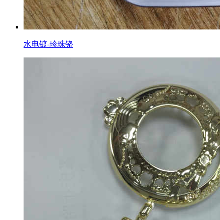
水电镀-珍珠铬